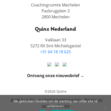
Coachingruimte Mechelen
Pasbrugplein 3
2800 Mechelen
Quinx Nederland
Valklaan 33
5272 RX Sint-Michielsgestel
+31 64 18 18 625
Ontvang onze nieuwsbrief →
©2026 Quinx
Made by Galia
Inschrijvingsvoorwaarden
Privacy- en
We gebruiken cookies om de werking van onze site te
cookie verklaring
verbeteren.