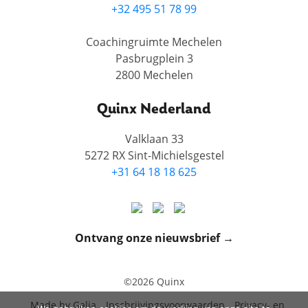
+32 495 51 78 99
Coachingruimte Mechelen
Pasbrugplein 3
2800 Mechelen
Quinx Nederland
Valklaan 33
5272 RX Sint-Michielsgestel
+31 64 18 18 625
Ontvang onze nieuwsbrief →
©2026 Quinx
Made by Galia
Inschrijvingsvoorwaarden
Privacy- en