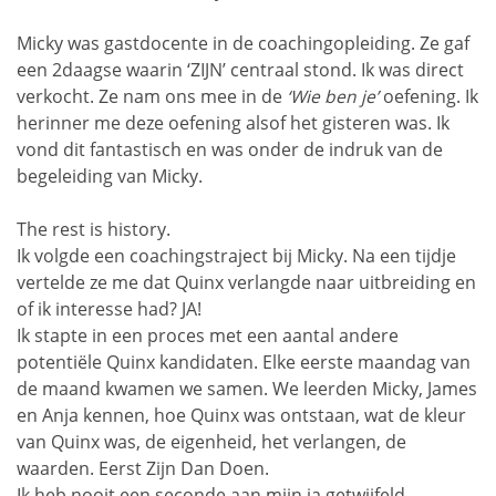
Micky was gastdocente in de coachingopleiding. Ze gaf
een 2daagse waarin ‘ZIJN’ centraal stond. Ik was direct
verkocht. Ze nam ons mee in de
‘Wie ben je’
oefening. Ik
herinner me deze oefening alsof het gisteren was. Ik
vond dit fantastisch en was onder de indruk van de
begeleiding van Micky.
The rest is history.
Ik volgde een coachingstraject bij Micky. Na een tijdje
vertelde ze me dat Quinx verlangde naar uitbreiding en
of ik interesse had? JA!
Ik stapte in een proces met een aantal andere
potentiële Quinx kandidaten. Elke eerste maandag van
de maand kwamen we samen. We leerden Micky, James
en Anja kennen, hoe Quinx was ontstaan, wat de kleur
van Quinx was, de eigenheid, het verlangen, de
waarden. Eerst Zijn Dan Doen.
Ik heb nooit een seconde aan mijn ja getwijfeld.